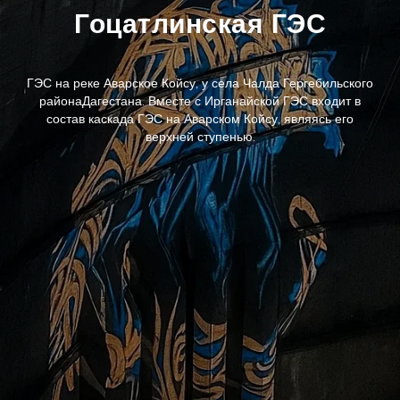
Гоцатлинская ГЭС
ГЭС на реке Аварское Койсу, у села Чалда Гергебильского
районаДагестана. Вместе с Ирганайской ГЭС входит в
состав каскада ГЭС на Аварском Койсу, являясь его
верхней ступенью.